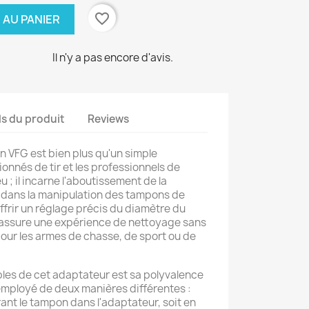
favorite_border
 AU PANIER
Il n'y a pas encore d'avis.
ls du produit
Reviews
 VFG est bien plus qu'un simple
onnés de tir et les professionnels de
u ; il incarne l'aboutissement de la
 dans la manipulation des tampons de
frir un réglage précis du diamètre du
assure une expérience de nettoyage sans
our les armes de chasse, de sport ou de
les de cet adaptateur est sa polyvalence
re employé de deux manières différentes :
ant le tampon dans l'adaptateur, soit en