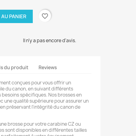
favorite_border
 AU PANIER
Il n'y a pas encore d'avis.
ls du produit
Reviews
ment conçues pour vous offrir un
le du canon, en suivant différents
s besoins spécifiques. Nos brosses en
c une qualité supérieure pour assurer un
 en préservant l'intégrité du canon de
une brosse pour votre carabine CZ ou
es sont disponibles en différentes tailles